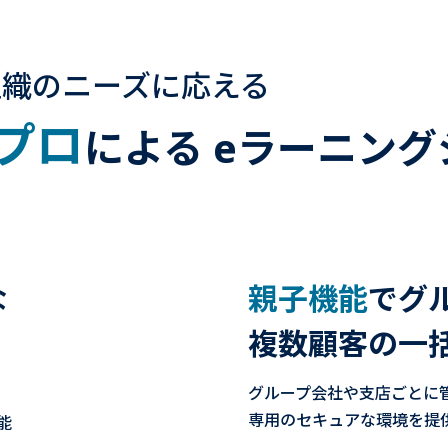
組織のニーズに応える
プロ
による
eラーニング
な
親子機能
でグ
複数顧客の一
グループ会社や支店ごとに
専用のセキュアな環境を提
能