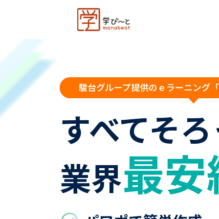
駿台グループ提供のｅラーニング「
すべてそろ
最安
業界