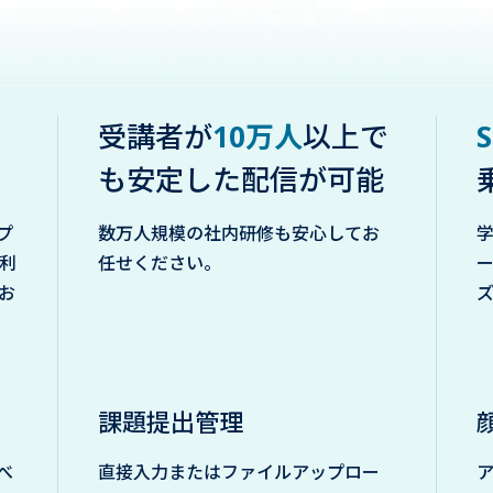
受講者が
10万人
以上で
も安定した配信が可能
プ
数万人規模の社内研修も安心してお
学
利
任せください。
お
課題提出管理
べ
直接入力またはファイルアップロー