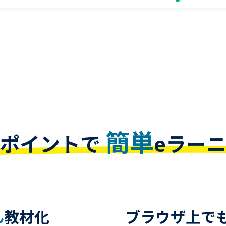
簡単
ポイントで
eラー
ん
教材化
ブラウザ上で