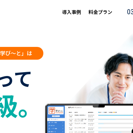
0
導入事例
料金プラン
学び〜と」は
って
級。