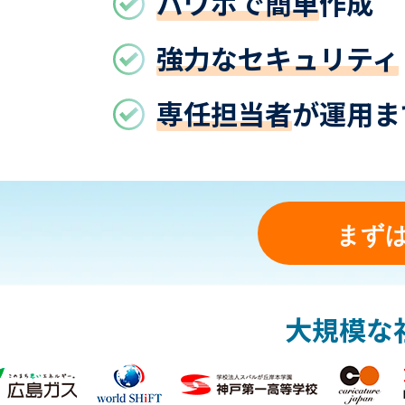
パワポで簡単
作成
強力なセキュリティ
専任担当者
が運用ま
まず
大規模な