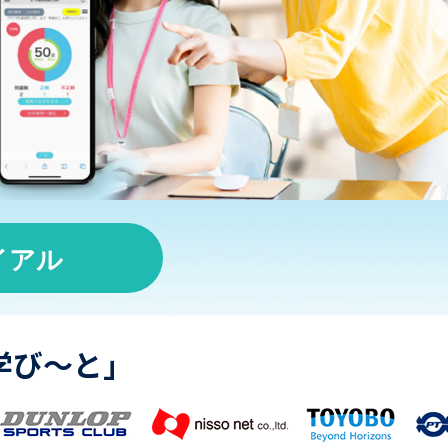
イアル
学び〜と」