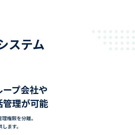
システム
ループ会社や
括管理が可能
管理権限を分離。
供します。